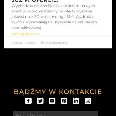
Wychodząc naprzeciw oczekiwaniom naszych
klientów wprowadziliśmy do oferty wysokiej
jakości druk 3D w technologii SLA. Wydruki z
żywic UV pozwalają na uzyskanie nawet bardzo
skomplikowanej
CZYTAJ WIĘCEJ »
11 stycznia 2020
Brak komentarzy
BĄDŹMY W KONTAKCIE