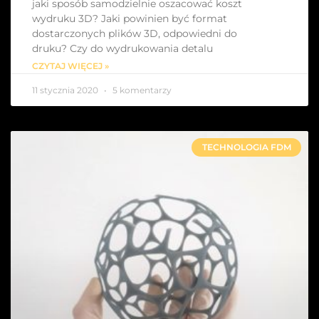
jaki sposób samodzielnie oszacować koszt
wydruku 3D? Jaki powinien być format
dostarczonych plików 3D, odpowiedni do
druku? Czy do wydrukowania detalu
CZYTAJ WIĘCEJ »
11 stycznia 2020
5 komentarzy
TECHNOLOGIA FDM