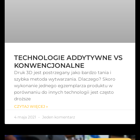
TECHNOLOGIE ADDYTYWNE VS
KONWENCJONALNE
Druk 3D jest postrzegany jako bardzo tania i
szybka metoda wytwarzania. Dlaczego? Skoro
wykonanie jednego egzemplarza produktu w
porównaniu do innych technologii jest często
droższe
CZYTAJ WIĘCEJ »
4 maja 2021
Jeden komentarz