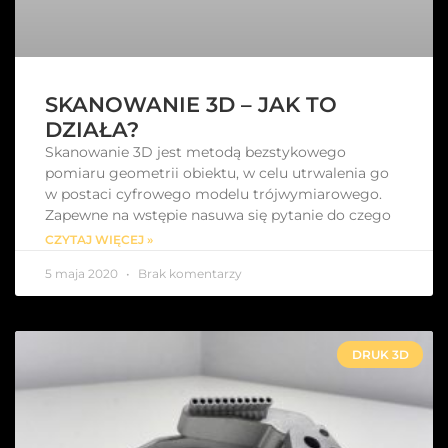
SKANOWANIE 3D – JAK TO
DZIAŁA?
Skanowanie 3D jest metodą bezstykowego
pomiaru geometrii obiektu, w celu utrwalenia go
w postaci cyfrowego modelu trójwymiarowego.
Zapewne na wstępie nasuwa się pytanie do czego
CZYTAJ WIĘCEJ »
5 maja 2020
Brak komentarzy
DRUK 3D