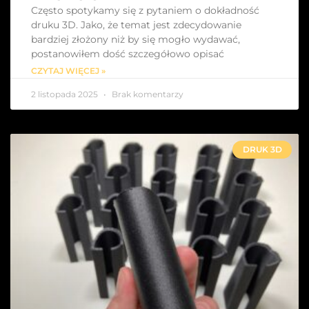
Często spotykamy się z pytaniem o dokładność
druku 3D. Jako, że temat jest zdecydowanie
bardziej złożony niż by się mogło wydawać,
postanowiłem dość szczegółowo opisać
CZYTAJ WIĘCEJ »
2 listopada 2025
Brak komentarzy
DRUK 3D