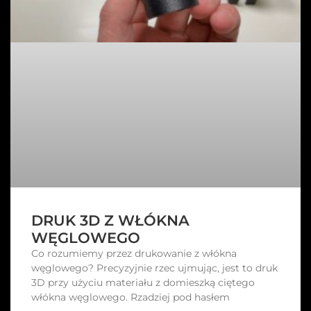
DRUK 3D Z WŁÓKNA
WĘGLOWEGO
Co rozumiemy przez drukowanie z włókna
węglowego? Precyzyjnie rzec ujmując, jest to druk
3D przy użyciu materiału z domieszką ciętego
włókna węglowego. Rzadziej pod hasłem