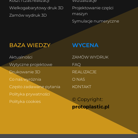
Koszt i czas realizacji
Wizualizacje
Wielkogabarytowy druk 3D
Projektowanie części
maszyn
Zamów wydruk 3D
Symulacje numeryczne
BAZA WIEDZY
WYCENA
Aktualności
ZAMÓW WYDRUK
Wytyczne projektowe
FAQ
Drukowanie 3D
REALIZACJE
Co nas wyróżnia
O NAS
Często zadawane pytania
KONTAKT
Polityka prywatności
© Copyright:
Polityka cookies
protoplastic.pl