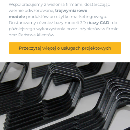
Współpracujemy z wieloma firmami, dostarczając
wiernie odwzorowane,
trójwymiarowe
modele
produktów do użytku marketingowego.
Dostarczamy również bazy modeli 3D (
bazy CAD
) do
późniejszego wykorzystania przez inżynierów w firmie
oraz Państwa klientów.
Przeczytaj więcej o usługach projektowych