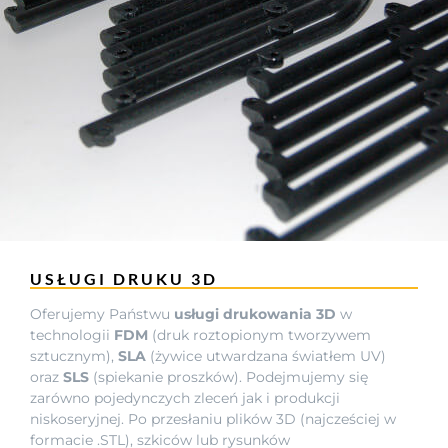
USŁUGI DRUKU 3D
Oferujemy Państwu
usługi drukowania 3D
w
technologii
FDM
(druk roztopionym tworzywem
sztucznym),
SLA
(żywice utwardzana światłem UV)
oraz
SLS
(spiekanie proszków). Podejmujemy się
zarówno pojedynczych zleceń jak i produkcji
niskoseryjnej. Po przesłaniu plików 3D (najcześciej w
formacie .STL), szkiców lub rysunków