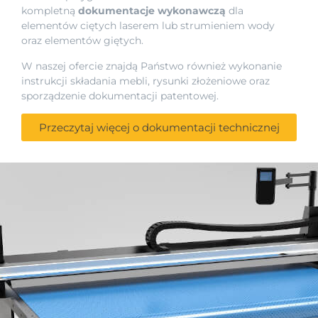
kompletną
dokumentacje wykonawczą
dla
elementów ciętych laserem lub strumieniem wody
oraz elementów giętych.
W naszej ofercie znajdą Państwo również wykonanie
instrukcji składania mebli, rysunki złożeniowe oraz
sporządzenie dokumentacji patentowej.
Przeczytaj więcej o dokumentacji technicznej