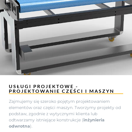
USŁUGI PROJEKTOWE -
PROJEKTOWANIE CZĘŚCI I MASZYN
Zajmujemy się szeroko pojętym projektowaniem
elementów oraz części maszyn. Tworzymy projekty od
podstaw, zgodnie z wytycznymi klienta lub
odtwarzamy istniejące konstrukcje (
inżynieria
odwrotna
).