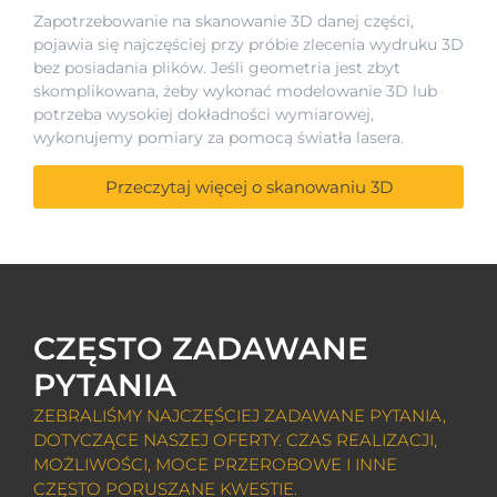
Zapotrzebowanie na skanowanie 3D danej części,
pojawia się najczęściej przy próbie zlecenia wydruku 3D
bez posiadania plików. Jeśli geometria jest zbyt
skomplikowana, żeby wykonać modelowanie 3D lub
potrzeba wysokiej dokładności wymiarowej,
wykonujemy pomiary za pomocą światła lasera.
Przeczytaj więcej o skanowaniu 3D
CZĘSTO ZADAWANE
PYTANIA
ZEBRALIŚMY NAJCZĘŚCIEJ ZADAWANE PYTANIA,
DOTYCZĄCE NASZEJ OFERTY. CZAS REALIZACJI,
MOŻLIWOŚCI, MOCE PRZEROBOWE I INNE
CZĘSTO PORUSZANE KWESTIE.