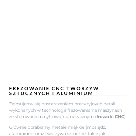
FREZOWANIE CNC TWORZYW
SZTUCZNYCH I ALUMINIUM
Zajmujemy się dostarczaniem precyzyjnych detali
wykonanych w technologii frezowania na maszynach
ze sterowaniem cyfrowo-numerycznym (
frezarki CNC
).
Głównie obrabiamy metale miękkie (mosiądz,
aluminium) oraz tworzywa sztuczne, takie jak: