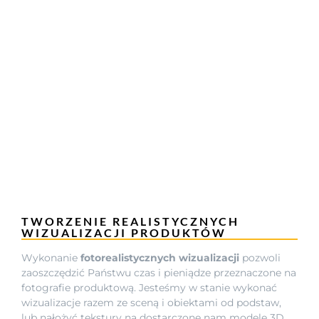
TWORZENIE REALISTYCZNYCH
WIZUALIZACJI PRODUKTÓW
Wykonanie
fotorealistycznych wizualizacji
pozwoli
zaoszczędzić Państwu czas i pieniądze przeznaczone na
fotografie produktową. Jesteśmy w stanie wykonać
wizualizacje razem ze sceną i obiektami od podstaw,
lub nałożyć tekstury na dostarczone nam modele 3D.