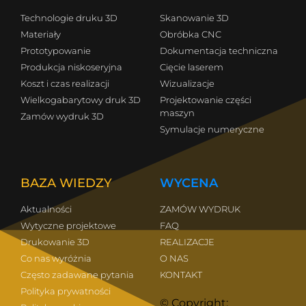
Technologie druku 3D
Skanowanie 3D
Materiały
Obróbka CNC
Prototypowanie
Dokumentacja techniczna
Produkcja niskoseryjna
Cięcie laserem
Koszt i czas realizacji
Wizualizacje
Wielkogabarytowy druk 3D
Projektowanie części
maszyn
Zamów wydruk 3D
Symulacje numeryczne
BAZA WIEDZY
WYCENA
Aktualności
ZAMÓW WYDRUK
Wytyczne projektowe
FAQ
Drukowanie 3D
REALIZACJE
Co nas wyróżnia
O NAS
Często zadawane pytania
KONTAKT
Polityka prywatności
© Copyright: