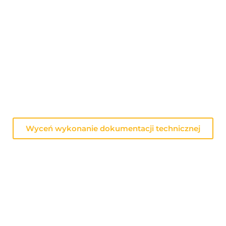
 PRZYGOTOWANIE DOKUMENTACJI TE
ij krótki formularz w celu otrzymania spersonalizowanej 
Wyceń wykonanie dokumentacji technicznej