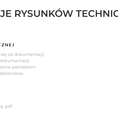
JE RYSUNKÓW TECHNI
CZNEJ
i się od dokumentacji
j dokumentacji
rzeciw potrzebom
złożeniowe,
vg .pdf