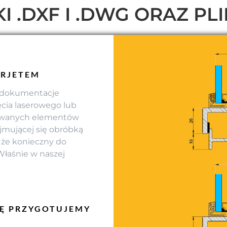
 .DXF I .DWG ORAZ PLI
ERJETEM
a dokumentacje
ia laserowego lub
 zwanych elementów
ajmującej się obróbką
, że konieczny do
Właśnie w naszej
JĘ PRZYGOTUJEMY