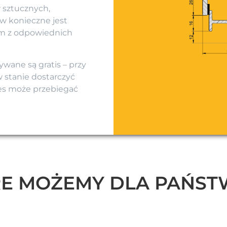
 sztucznych,
ów konieczne jest
ym z odpowiednich
ywane są gratis – przy
 stanie dostarczyć
ces może przebiegać
ÓRE MOŻEMY DLA PAŃS