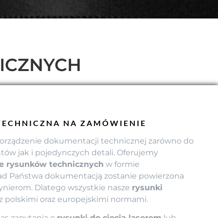
ICZNYCH
ECHNICZNA NA ZAMÓWIENIE
orządzenie dokumentacji technicznej zarówno do
ów jak i pojedynczych detali. Oferujemy
 rysunków technicznych
w formie
 nad Państwa dokumentacją zostanie powierzona
nierom. Dlatego wszystkie nasze
rysunki
z polskimi oraz europejskimi normami.
 nas zapytania o
rysunki do cięcia laserem
lub