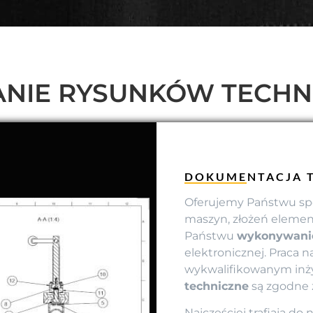
NIE RYSUNKÓW TECHN
DOKUMENTACJA T
Oferujemy Państwu sp
maszyn, złożeń element
Państwu
wykonywanie
elektronicznej. Praca
wykwalifikowanym inży
techniczne
są zgodne 
Najczęściej trafiają do