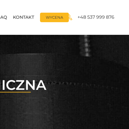
FAQ
KONTAKT
+48 537 999 876
WYCENA
ICZNA