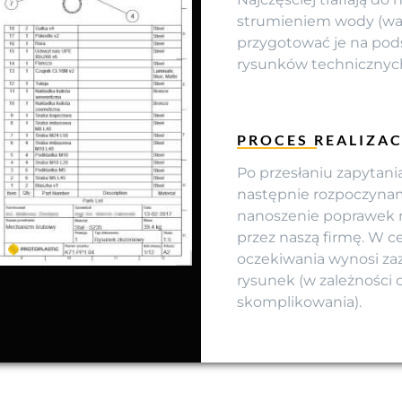
strumieniem wody (wat
przygotować je na pod
rysunków technicznych
PROCES REALIZA
Po przesłaniu zapytani
następnie rozpoczynam
nanoszenie poprawek n
przez naszą firmę. W c
oczekiwania wynosi za
rysunek (w zależności 
skomplikowania).