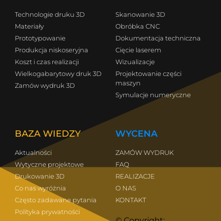
Technologie druku 3D
Skanowanie 3D
Materiały
Obróbka CNC
Prototypowanie
Dokumentacja techniczna
Produkcja niskoseryjna
Cięcie laserem
Koszt i czas realizacji
Wizualizacje
Wielkogabarytowy druk 3D
Projektowanie części
maszyn
Zamów wydruk 3D
Symulacje numeryczne
BAZA WIEDZY
WYCENA
Aktualności
ZAMÓW WYDRUK
Wytyczne projektowe
FAQ
Drukowanie 3D
REALIZACJE
Co nas wyróżnia
O NAS
Często zadawane pytania
KONTAKT
Polityka prywatności
© Copyright: