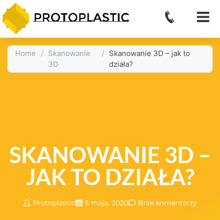
Home
/
Skanowanie
/
Skanowanie 3D – jak to
3D
działa?
SKANOWANIE 3D –
JAK TO DZIAŁA?
Protoplastic
5 maja, 2020
Brak komentarzy