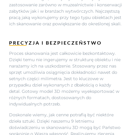
zastosowanie zarówno w muzealnictwie i konserwacji
zabytków jak i w branżach wytwórczych. Najczęstszą
pracą jaką wykonujemy przy tego typu obiektach jest
ich skanowanie oraz powiększanie do określonej skali.
PRECYZJA I BEZPIECZEŃSTWO
Proces skanowania jest całkowicie bezkontaktowy.
Dzięki temu nie ingerujemy w strukturę obiektu i nie
narażamy ich na uszkodzenie. Stosowany przez nas
sprzęt umożliwia osiągnięcia dokładności nawet do
setnych części milimetra. Jest to kluczowe w
przypadku dzieł wykonanych z dbałością o każdy
detal. Gotowy model 3D możemy wyeksportować w
różnych formatach, dostosowanych do
indywidualnych potrzeb.
Doskonale wiemy, jak cenne potrafią być niektóre
dzieła sztuki. Dzięki naszemu 9 letniemu
doświadczeniu w skanowaniu 3D mogą być Państwo
spokojnie o Waszą własność. Realizujemy zlecenia