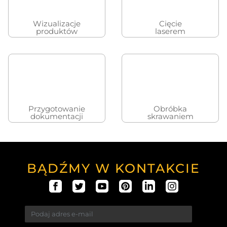
Wizualizacje
Cięcie
produktów
laserem
Przygotowanie
Obróbka
dokumentacji
skrawaniem
BĄDŹMY W KONTAKCIE