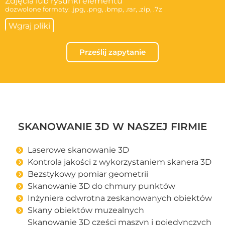
Zdjęcia lub rysunki elementu
dozwolone formaty: .jpg, .png, .bmp, .rar, .zip, .7z
Prześlij zapytanie
SKANOWANIE 3D W NASZEJ FIRMIE
Laserowe skanowanie 3D
Kontrola jakości z wykorzystaniem skanera 3D
Bezstykowy pomiar geometrii
Skanowanie 3D do chmury punktów
Inżyniera odwrotna zeskanowanych obiektów
Skany obiektów muzealnych
Skanowanie 3D części maszyn i pojedynczych