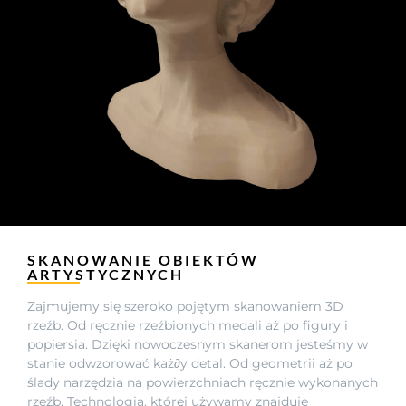
SKANOWANIE OBIEKTÓW
ARTYSTYCZNYCH
Zajmujemy się szeroko pojętym skanowaniem 3D
rzeźb. Od ręcznie rzeźbionych medali aż po figury i
popiersia. Dzięki nowoczesnym skanerom jesteśmy w
stanie odwzorować każ∂y detal. Od geometrii aż po
ślady narzędzia na powierzchniach ręcznie wykonanych
rzeźb. Technologia, której używamy znajduje