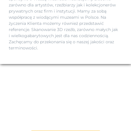
zarówno dla artystów, rzeźbiarzy jak i kolekcjonerów
prywatnych oraz firm i instytucji. Mamy za sobą
współpracę z wiodącymi muzeami w Polsce. Na
życzenia Klienta możemy również przedstawić
referencje. Skanowanie 3D rzeźb, zarówno małych jak
i wielkogabarytowych jest dla nas codziennością.
Zachęcamy do przekonania się o naszej jakości oraz
terminowości.
SKANOWANIE 3D RZEŹB I
DZIEŁ SZTUKI
Wycena skanowania nawet w 24 godziny.
Kliknij i wypełnij poniższy formularz.