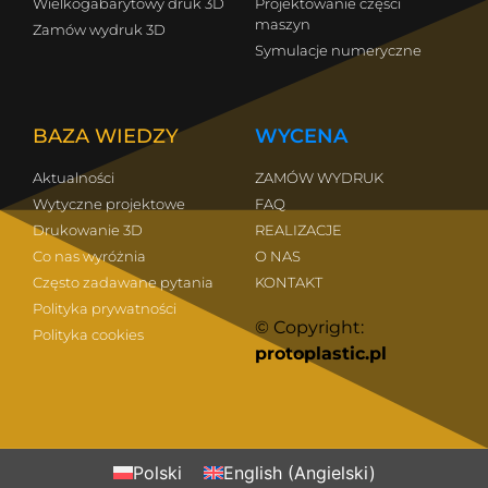
Wielkogabarytowy druk 3D
Projektowanie części
maszyn
Zamów wydruk 3D
Symulacje numeryczne
BAZA WIEDZY
WYCENA
Aktualności
ZAMÓW WYDRUK
Wytyczne projektowe
FAQ
Drukowanie 3D
REALIZACJE
Co nas wyróżnia
O NAS
Często zadawane pytania
KONTAKT
Polityka prywatności
© Copyright:
Polityka cookies
protoplastic.pl
Polski
English
(
Angielski
)